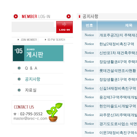
번호
제목
개포주공2단지 주택재
Notice
한남2재정비촉진구역
Notice
신반포1차 재건축주택
Notice
장암생활권4구역 주택
Notice
롯데건설석면조사현황
Notice
장암생활권1구역 주택
Notice
신길14재정비촉진구역
Notice
용강제3구역주택재개
Notice
헌인마을도시개발구역
Notice
파주문산3리주택재개
Notice
경기도도로사업소 석
Notice
이문3재정비촉진구역
Notice