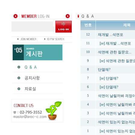
번호
제목
재개발 ...석면포
12
[re] 재개발 ...석면포
11
석면에 관한 질문요...
10
[re] 석면에 관한 질문요.
9
단열재?
8
[re] 단열재?
7
[re] 단열재?
6
석면이 날릴까봐 걱정이
5
[re] 석면이 날릴까봐
4
[re] 석면이 날릴까봐
3
석면이 있는지 없는지는
2
[re] 석면이 있는지 
1